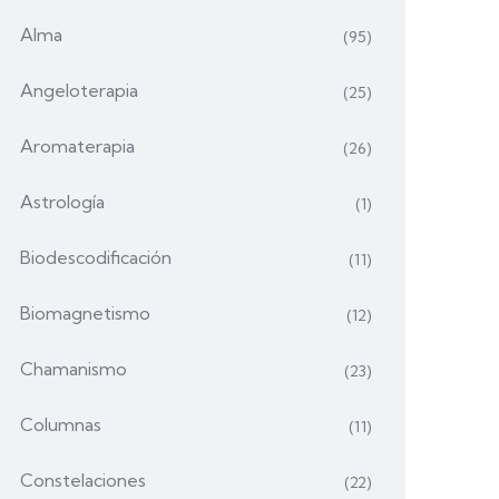
Alma
(95)
Angeloterapia
(25)
Aromaterapia
(26)
Astrología
(1)
Biodescodificación
(11)
Biomagnetismo
(12)
Chamanismo
(23)
Columnas
(11)
Constelaciones
(22)