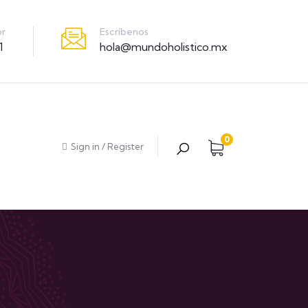
Escríbenos
or
hola@mundoholistico.mx
1
0
Sign in
/
Register