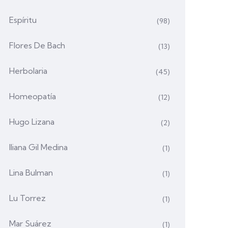
Espíritu
(98)
Flores De Bach
(13)
Herbolaria
(45)
Homeopatía
(12)
Hugo Lizana
(2)
Iliana Gil Medina
(1)
Lina Bulman
(1)
Lu Torrez
(1)
Mar Suárez
(1)