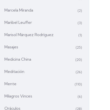
Marcela Miranda
(2)
Maribel Leuffer
(3)
Marisol Márquez Rodríguez
(1)
Masajes
(25)
Medicina China
(20)
Meditación
(26)
Mente
(110)
Milagros Vinces
(6)
Oráculos
(28)