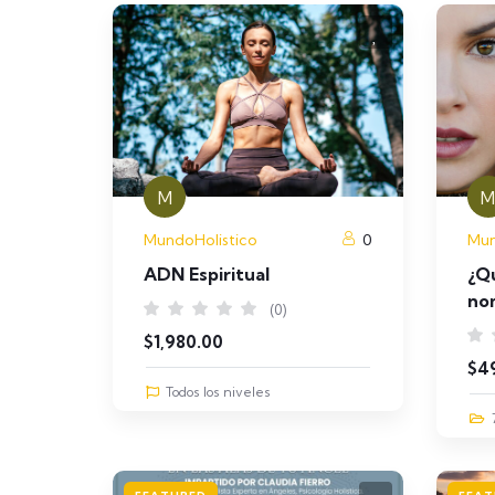
M
M
MundoHolistico
0
Mun
ADN Espiritual
¿Qu
no
(0)
$
1,980.00
$
4
Todos los niveles