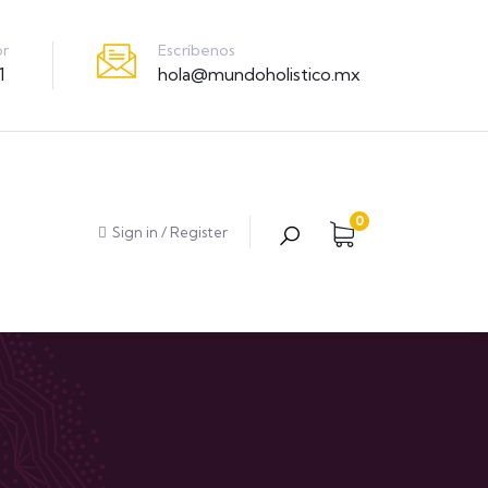
Escríbenos
or
hola@mundoholistico.mx
1
0
Sign in
/
Register