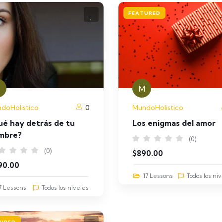
FEATURED
M
doHolistico
0
MundoHolistico
é hay detrás de tu
Los enigmas del amor
mbre?
(0)
(0)
$
890.00
90.00
17 Lessons
Todos los ni
7 Lessons
Todos los niveles