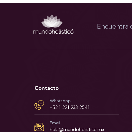
Encuentra c
Contacto
WhatsApp
+52 1 221 233 2541
Email
hola@mundoholistico.mx