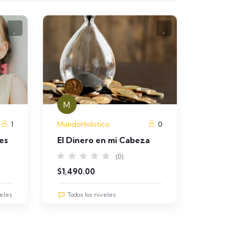
M
1
MundoHolistico
0
es
El Dinero en mi Cabeza
(0)
$
1,490.00
veles
Todos los niveles