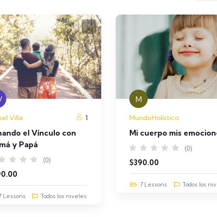
V
M
sel Villa
1
MundoHolistico
ando el Vínculo con
Mi cuerpo mis emocion
má y Papá
(0)
(0)
$
390.00
90.00
7 Lessons
Todos los ni
7 Lessons
Todos los niveles