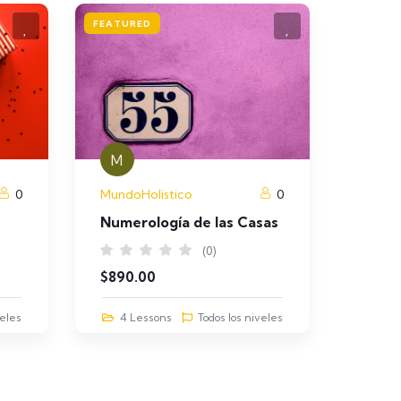
FEATURED
M
0
MundoHolistico
0
Numerología de las Casas
(0)
$
890.00
veles
4 Lessons
Todos los niveles