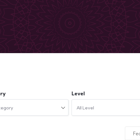
ry
Level
tegory
All Level