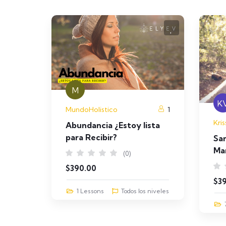
M
K
MundoHolistico
1
Kris
Abundancia ¿Estoy lista
para Recibir?
San
Ma
(0)
$
390.00
$
3
1 Lessons
Todos los niveles