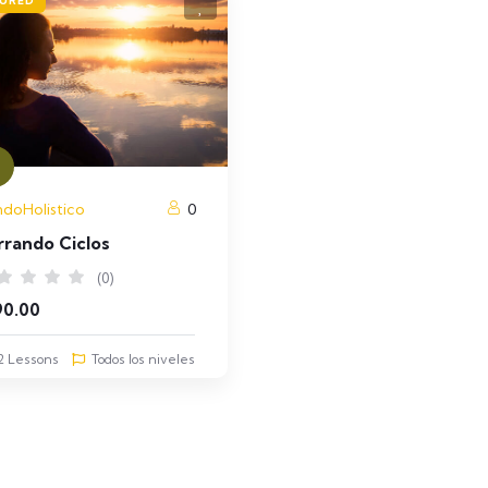
URED
doHolistico
0
rando Ciclos
(0)
90.00
2 Lessons
Todos los niveles