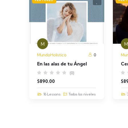
FEATURED
FEAT
M
M
MundoHolistico
0
Mun
En las alas de tu Ángel
Cer
(0)
$
890.00
$
8
16 Lessons
Todos los niveles