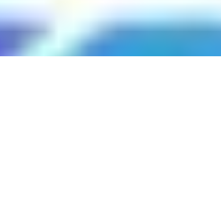
TESTIMONIALES | ANA CAROLINA VALENZUELA H.
¿Qué Opinan de Ana Carolina
Valenzuela H?