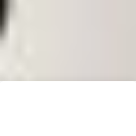
TESTIMONIALES | XÓCHITL CUEVAS FIGUEROA
¿Qué Opinan de Xóchitl Cuevas
Figueroa?