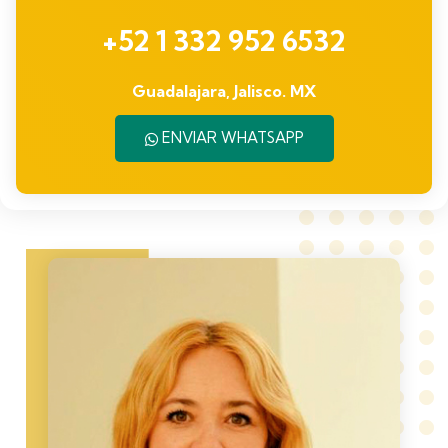
+52 1 332 952 6532
Guadalajara, Jalisco. MX
ENVIAR WHATSAPP