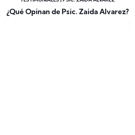
¿Qué Opinan de Psic. Zaida Alvarez?
Me encanta el contenido de la página, la
información es muy buena y siempre me deja
reflexionando. ¡Recomendada!
Luis Varela
Durango