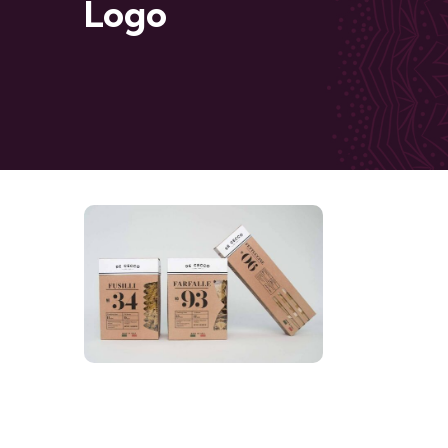
Logo
LOGO
Business
card