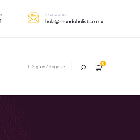
Escríbenos
or
hola@mundoholistico.mx
1
0
Sign in
/
Register