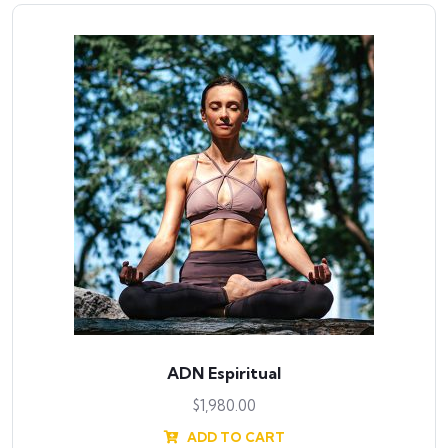
ADN Espiritual
$
1,980.00
ADD TO CART