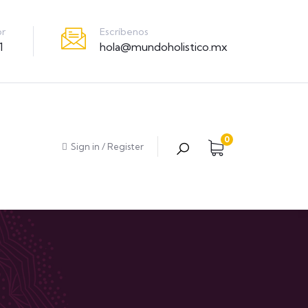
Escríbenos
or
hola@mundoholistico.mx
1
0
Sign in
/
Register