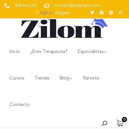
888 666 222
contact@example.com
Sign in
/
Register
Inicio
¿Eres Terapeuta?
Especialistas
Cursos
Tienda
Blog
Revista
Contacto
0